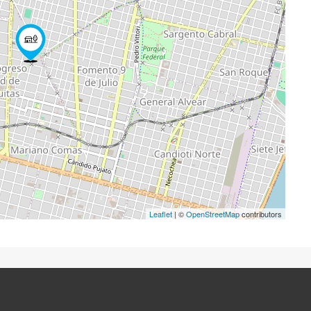
Leaflet
| ©
OpenStreetMap
contributors