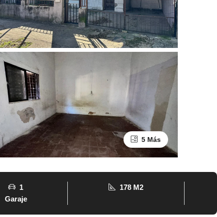
5 Más
1
178 M2
Garaje