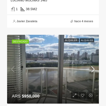
LUCIANO MOLINAS 1463
1
38.5
M2
Javier Zavaleta
hace 4 meses
ALQUILER
ALQUILER
DESTACADO
ARS
$950,000