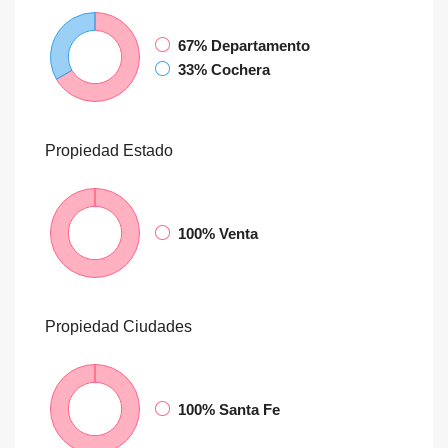
67%
Departamento
33%
Cochera
Propiedad
Estado
100%
Venta
Propiedad
Ciudades
100%
Santa Fe