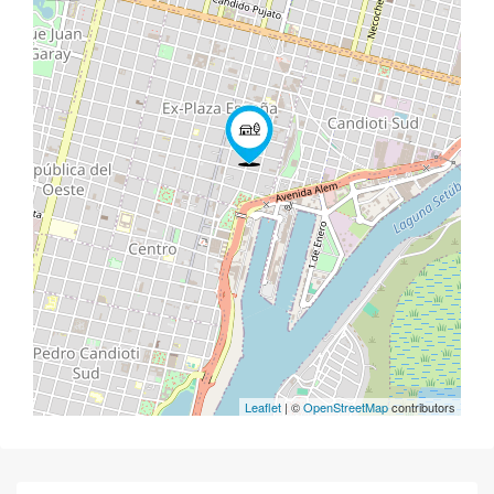
Leaflet
| ©
OpenStreetMap
contributors