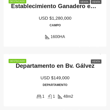
DESTACADO
VENTA
VENTA
Establecimiento Ganadero en Venta – 1.600 Hectáreas en Esteban Rams, Santa Fe
USD
$1,280,000
CAMPO
1600
HA
DESTACADO
VENTA
Departamento en Bv. Gálvez
USD
$149,000
DEPARTAMENTO
1
1
48
m2