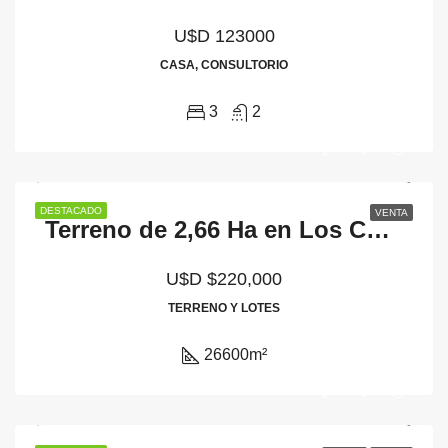
U$D 123000
CASA, CONSULTORIO
3
2
DESTACADO
VENTA
Terreno de 2,66 Ha en Los Cocos
U$D
$220,000
TERRENO Y LOTES
26600
m²